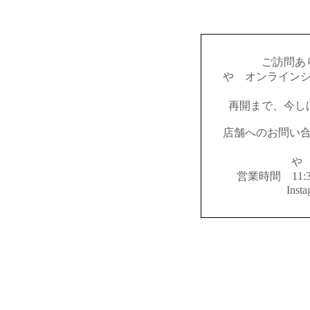
ご訪問あ
やゝオンライン
再開まで、今し
店舗へのお問い
やゝ
営業時間 11:
Inst