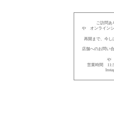
ご訪問あ
やゝオンライン
再開まで、今し
店舗へのお問い
やゝ
営業時間 11:
Inst