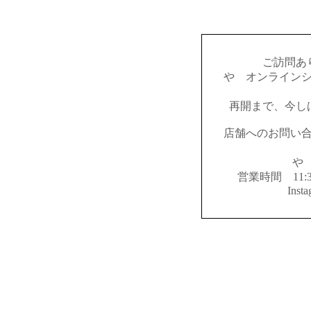
ご訪問あ
やゝオンライン
再開まで、今し
店舗へのお問い
やゝ
営業時間 11:
Inst