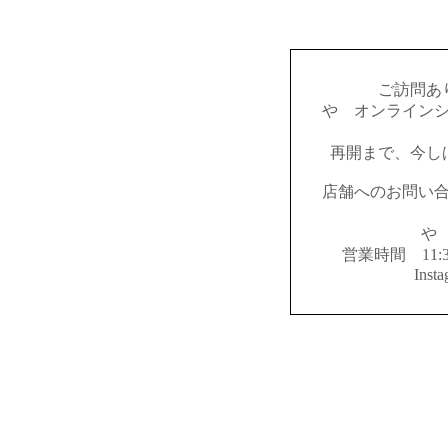
ご訪問あ
やゝオンライン
再開まで、今し
店舗へのお問い
やゝ
営業時間 11:
Inst