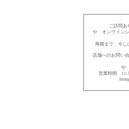
ご訪問あ
やゝオンライン
再開まで、今し
店舗へのお問い
やゝ
営業時間 11:
Inst