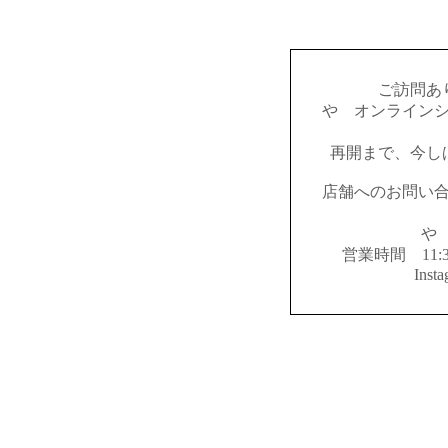
ご訪問あ
やゝオンライン
再開まで、今し
店舗へのお問い
やゝ
営業時間 11:
Inst