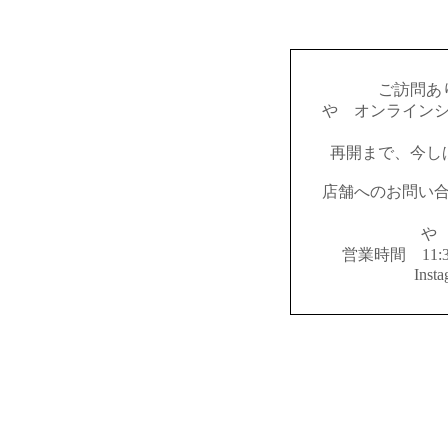
ご訪問あ
やゝオンライン
再開まで、今し
店舗へのお問い
やゝ
営業時間 11:
Inst