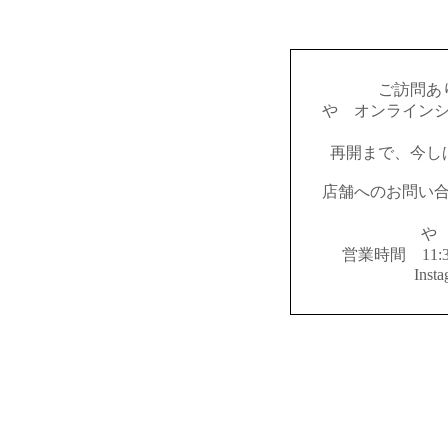
ご訪問あ
やゝオンライン
再開まで、今し
店舗へのお問い
やゝ
営業時間 11:
Inst