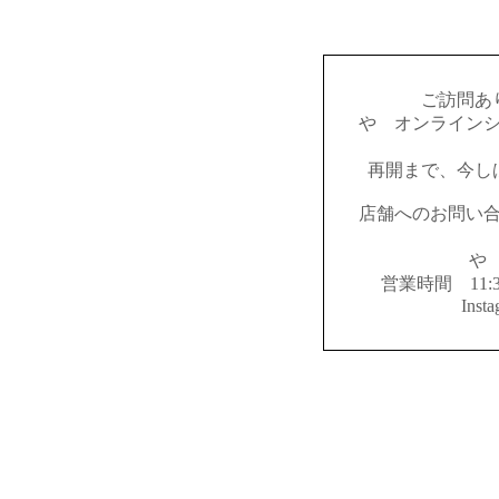
ご訪問あ
やゝオンライン
再開まで、今し
店舗へのお問い
やゝ
営業時間 11:
Inst