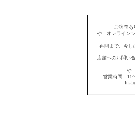
ご訪問あ
やゝオンライン
再開まで、今し
店舗へのお問い
やゝ
営業時間 11:
Inst