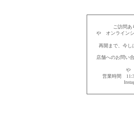
ご訪問あ
やゝオンライン
再開まで、今し
店舗へのお問い
やゝ
営業時間 11:
Inst