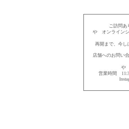
ご訪問あ
やゝオンライン
再開まで、今し
店舗へのお問い
やゝ
営業時間 11:
Inst