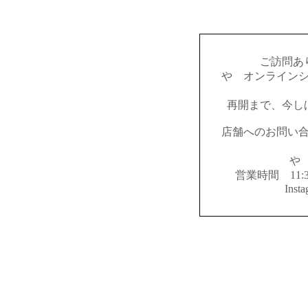
ご訪問あ
やゝオンライン
再開まで、今し
店舗へのお問い
やゝ
営業時間 11:
Inst