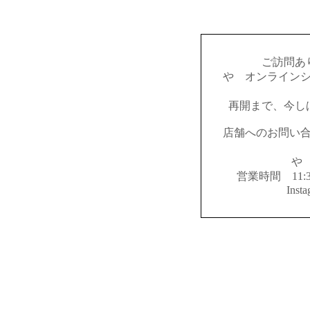
ご訪問あ
やゝオンライン
再開まで、今し
店舗へのお問い
やゝ
営業時間 11:
Inst