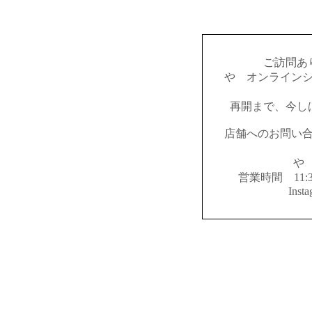
ご訪問あ
やゝオンライン
再開まで、今し
店舗へのお問い
やゝ
営業時間 11:
Inst